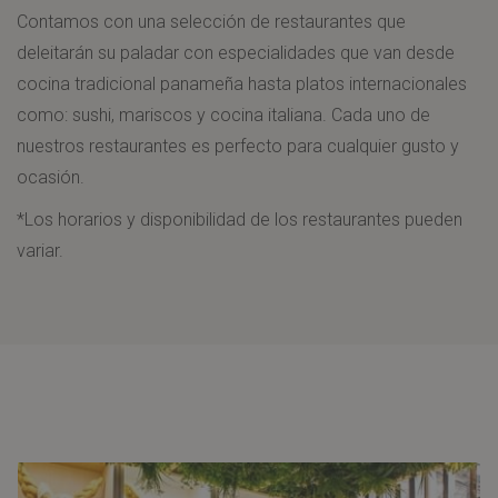
Contamos con una selección de restaurantes que
de
enlaces,
deleitarán su paladar con especialidades que van desde
diapositivas
se
cocina tradicional panameña hasta platos internacionales
actualizará
como: sushi, mariscos y cocina italiana. Cada uno de
el
nuestros restaurantes es perfecto para cualquier gusto y
contenido
ocasión.
anterior
*Los horarios y disponibilidad de los restaurantes pueden
variar.