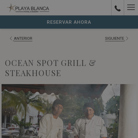
Ha
Parque
acuático
Me
RESERVAR AHORA
con
toboganes
ANTERIOR
SIGUIENTE
coloridos
y
OCEAN SPOT GRILL &
piscinas
STEAKHOUSE
rodeado
de
edificios
blancos
en
Playa
Blanca
Beach