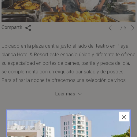
Resort
Botones
Al
Compartir
1
/
5
Anterior
de
hacer
control
clic
Ubicado en la plaza central justo al lado del teatro en Playa
de
en
blanca Hotel & Resort este espacio único y diferente te ofrece
la
los
su especialidad en cortes de carnes, parrilla y pesca del día,
presentación
siguientes
se complementa con un exquisito bar salad y de postres.
de
enlaces,
Para afinar la noche te ofrecemos una selección de vinos
diapositivas
se
para que vivas una experiencia completa al grill.
Leer más
actualizará
Requiere previa reservación.
el
contenido
×
anterior