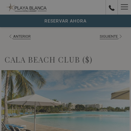
Ha
Parque
acuático
Me
RESERVAR AHORA
con
toboganes
ANTERIOR
SIGUIENTE
coloridos
y
CALA BEACH CLUB ($)
piscinas
rodeado
de
edificios
blancos
en
Playa
Blanca
Beach