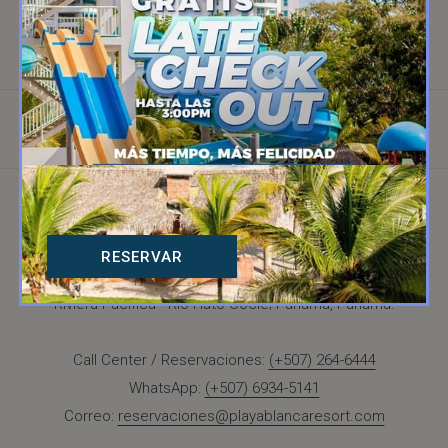
CONTACTO
($)
POLÍTICA DE PRIVACIDAD
RESERVAR
Riviera Pacifica - Rio Hato Coclé; Panamá, Panamá.
Call Center / Reservaciones:
(+507) 264-6444
WhatsApp:
(+507) 6934-5141
Correo:
reservaciones@playablancaresort.com