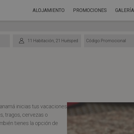
Parque
ALOJAMIENTO
PROMOCIONES
GALERÍA
acuático
con
toboganes
1
1 Habitación
,
2
1 Huésped
coloridos
Código
y
Promocional
piscinas
rodeado
de
edificios
blancos
en
Panamá inicias tus vacaciones
Playa
s, tragos, cervezas o
Blanca
ambién tienes la opción de
Beach