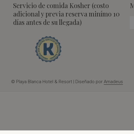
Servicio de comida Kosher (costo
M
adicional y previa reserva minímo 10
días antes de su llegada)
©
Playa Blanca Hotel & Resort | Diseñado por
Amadeus