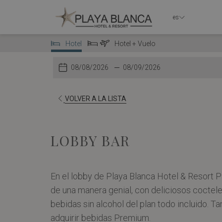
es
Hotel
Hotel + Vuelo
Seleccionar
Seleccionar
tipo
tipo
Este
check-
La
Este
check-
La
de
de
botón
in
fecha
botón
out
fecha
reserva
reserva
abre
de
abre
de
ABRE
VOLVER A LA LISTA
el
llegada
el
salida
EN
calendario
seleccionada
calendario
seleccionada
UNA
para
es
para
es
LOBBY BAR
NUEVA
seleccionar
8º
seleccionar
9º
PESTAÑA
la
agosto
la
agosto
En el lobby de Playa Blanca Hotel & Resort 
fecha
2026.
fecha
2026.
de una manera genial, con deliciosos coctele
de
de
bebidas sin alcohol del plan todo incluido. T
llegada
salida
adquirir bebidas Premium.