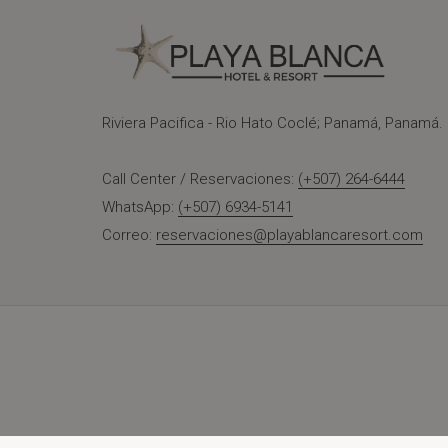
Riviera Pacifica - Rio Hato Coclé; Panamá, Panamá.
Call Center / Reservaciones:
(+507) 264-6444
WhatsApp:
(+507) 6934-5141
Correo:
reservaciones@playablancaresort.com