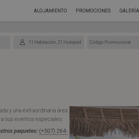
Parque
ALOJAMIENTO
PROMOCIONES
GALERÍA
acuático
con
toboganes
1
1 Habitación
,
2
1 Huésped
coloridos
Código
y
Promocional
piscinas
rodeado
de
edificios
blancos
en
da y una extraordinaria área
Playa
ra sus eventos especiales.
Blanca
stros paquetes:
(+507) 264-
Beach