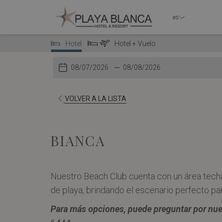
es
Hotel
Hotel + Vuelo
Seleccionar
Seleccionar
tipo
tipo
Este
check-
La
Este
check-
La
de
de
botón
in
fecha
botón
out
fecha
reserva
reserva
abre
de
abre
de
VOLVER A LA LISTA
el
llegada
el
salida
calendario
seleccionada
calendario
seleccionada
para
es
para
es
BIANCA
seleccionar
7º
seleccionar
8º
la
agosto
la
agosto
Nuestro Beach Club cuenta con un área techa
fecha
2026.
fecha
2026.
de playa, brindando el escenario perfecto pa
de
de
llegada
salida
Para más opciones, puede preguntar por nue