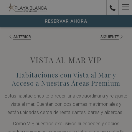
Ha
Parque
acuático
Me
RESERVAR AHORA
con
toboganes
ANTERIOR
SIGUIENTE
coloridos
y
VISTA AL MAR VIP
piscinas
rodeado
Habitaciones con Vista al Mar y
de
Acceso a Nuestras Áreas Premium
edificios
blancos
Estas habitaciones te ofrecen una extraordinaria y relajante
en
vista al mar. Cuentan con dos camas matrimoniales y
Playa
están ubicadas cerca de restaurantes, bares y albercas.
Blanca
Como VIP, nuestros exclusivos huéspedes y socios
Beach
pueden mejorar su experiencia y disfrutar de una estadía