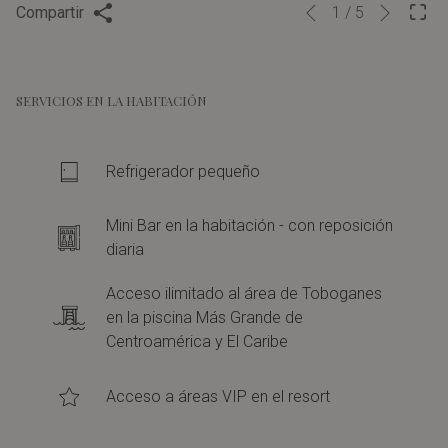
Siguie
Botones
Al
Compartir
1
/
5
Anterior
de
hacer
control
clic
de
en
SERVICIOS EN LA HABITACIÓN
la
los
presentación
siguientes
Refrigerador pequeño
de
enlaces,
diapositivas
se
Mini Bar en la habitación - con reposición
actualizará
diaria
el
contenido
Acceso ilimitado al área de Toboganes
en la piscina Más Grande de
anterior
Centroamérica y El Caribe
Acceso a áreas VIP en el resort