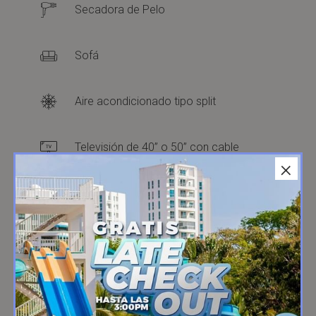
Secadora de Pelo
Sofá
Aire acondicionado tipo split
Televisión de 40” o 50” con cable
×
Escritorio
Caja fuerte
Balcón o Terraza Privada